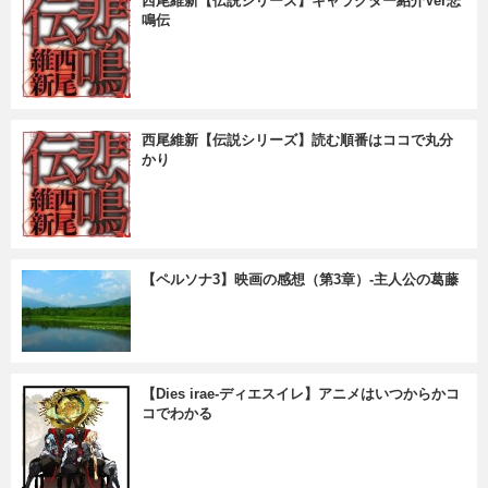
西尾維新【伝説シリーズ】キャラクター紹介Ver悲
鳴伝
西尾維新【伝説シリーズ】読む順番はココで丸分
かり
【ペルソナ3】映画の感想（第3章）-主人公の葛藤
【Dies irae-ディエスイレ】アニメはいつからかコ
コでわかる