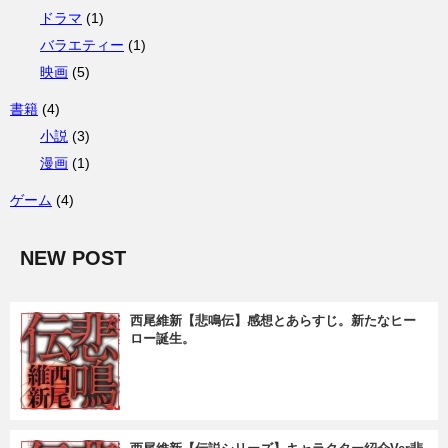
ドラマ
(1)
バラエティー
(1)
映画
(5)
書籍
(4)
小説
(3)
漫画
(1)
ゲーム
(4)
NEW POST
西尾維新【悲鳴伝】感想とあらすじ。新たなヒー
ロー誕生。