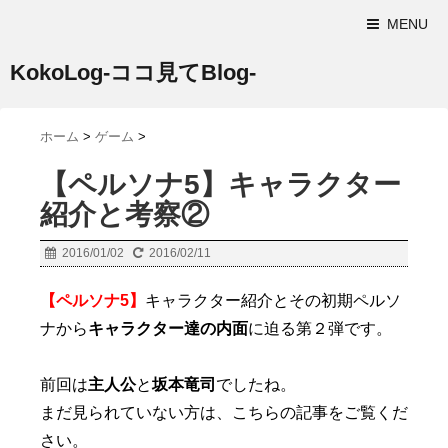
MENU
KokoLog-ココ見てBlog-
ホーム
>
ゲーム
>
【ペルソナ5】キャラクター
紹介と考察②
2016/01/02
2016/02/11
【ペルソナ5】
キャラクター紹介とその初期ペルソ
ナから
キャラクター達の内面
に迫る第２弾です。
前回は
主人公
と
坂本竜司
でしたね。
まだ見られていない方は、こちらの記事をご覧くだ
さい。