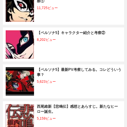
察①
11,725ビュー
【ペルソナ5】キャラクター紹介と考察②
8,202ビュー
【ペルソナ5】最新PV考察してみる。コレどういう
事？
5,623ビュー
西尾維新【悲鳴伝】感想とあらすじ。新たなヒー
ロー誕生。
5,159ビュー