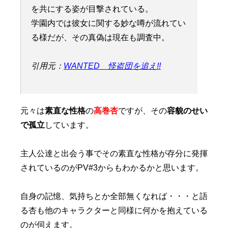
を共にする姿が目撃されている。
学園内では彼女に関する妙な噂が流れてい
る様だが、その真偽は現在も調査中。
引用元：
WANTED 怪盗団を追え!!
元々は
素直な性格
の
高巻杏
ですが、その
容貌のせい
で孤立
しています。
主人公達と出会う事でその素直な性格が存分に発揮
されているのがPV#3からもわかるかと思います。
自身の記憶、気持ちとか全部無くなれば・・・と語
る杏も他のキャラクターと同様に何かを抱えている
のが伺えます。