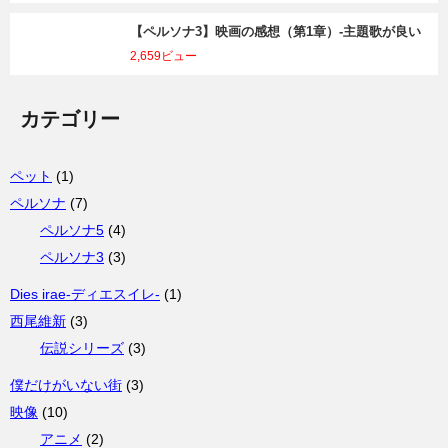
【ペルソナ3】映画の感想（第1章）-主題歌が良い
2,659ビュー
カテゴリー
ペット
(1)
ペルソナ
(7)
ペルソナ5
(4)
ペルソナ3
(3)
Dies irae-ディエスイレ-
(1)
西尾維新
(3)
伝説シリーズ
(3)
僕だけがいない街
(3)
映像
(10)
アニメ
(2)