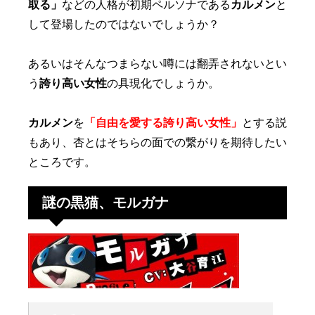
取る」
などの人格が初期ペルソナである
カルメン
と
して登場したのではないでしょうか？
あるいはそんなつまらない噂には翻弄されないとい
う
誇り高い女性
の具現化でしょうか。
カルメン
を
「自由を愛する誇り高い女性」
とする説
もあり、杏とはそちらの面での繋がりを期待したい
ところです。
謎の黒猫、モルガナ