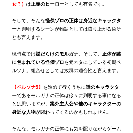
女？）
は
正義のヒーロー
としても有名です。
そして、そんな
怪傑ゾロの正体は身近なキャラクタ
ー
と判明するシーンが物語としては盛り上がる箇所
とも言えます。
現時点では
謎だらけのモルガナ
、そして、
正体が謎
に包まれている怪傑ゾロ
を元ネタにしている初期ペ
ルソナ。組合せとしては抜群の適合性と言えます。
【ペルソナ5】
を進めて行くうちに
謎のキャラクタ
ーで
あるモルガナの正体は徐々に判明する事になる
とは思いますが、
案外主人公や他のキャラクターの
身近な人物
が関わってくるのかもしれません。
そんな、モルガナの正体にも気を配りながらゲーム