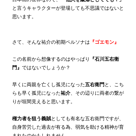
と言うキャラクターが登場しても不思議ではないと
思います。
さて、そんな祐介の初期ペルソナは
『ゴエモン』
この名前から想像するのはやっぱり
『石川五右衛
門』
ではないでしょうか？
早くに両親を亡くし孤児になった
五右衛門
と、こち
らも早く孤児になった
祐介
、その辺りに両者の繋が
りが垣間見えると思います。
権力者を狙う義賊
としても有名な五右衛門ですが、
自身苦労した過去が有る為、弱気を助ける精神が育
まれたのかもしれません。