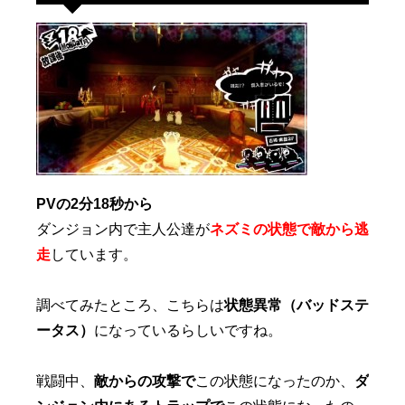
PVの2分18秒から
ダンジョン内で主人公達が
ネズミの状態で敵から逃
走
しています。
調べてみたところ、こちらは
状態異常（バッドステ
ータス）
になっているらしいですね。
戦闘中、
敵からの攻撃で
この状態になったのか、
ダ