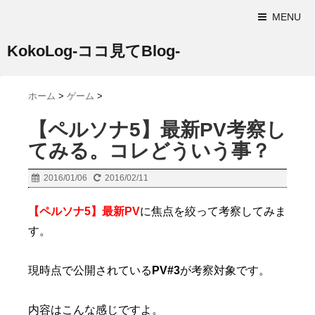
MENU
KokoLog-ココ見てBlog-
ホーム
>
ゲーム
>
【ペルソナ5】最新PV考察し
てみる。コレどういう事？
2016/01/06
2016/02/11
【ペルソナ5】最新PV
に焦点を絞って考察してみま
す。
現時点で公開されている
PV#3
が考察対象です。
内容はこんな感じですよ。