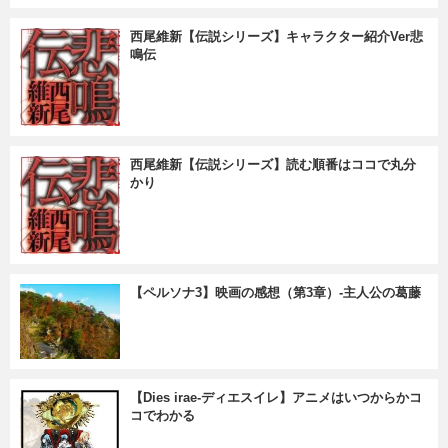
西尾維新【伝説シリーズ】キャラクター紹介Ver悲
鳴伝
西尾維新【伝説シリーズ】読む順番はココで丸分
かり
【ペルソナ3】映画の感想（第3章）-主人公の葛藤
【Dies irae-ディエスイレ】アニメはいつからかコ
コでわかる