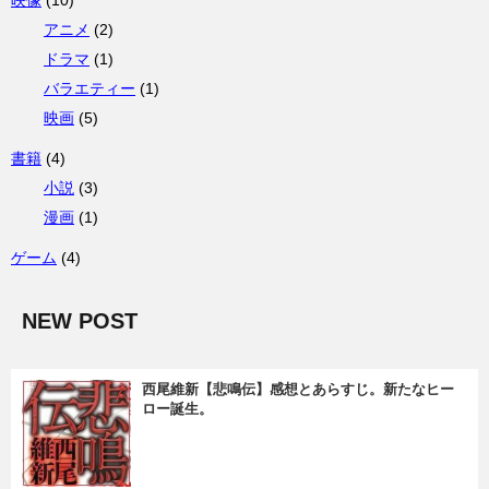
アニメ
(2)
ドラマ
(1)
バラエティー
(1)
映画
(5)
書籍
(4)
小説
(3)
漫画
(1)
ゲーム
(4)
NEW POST
西尾維新【悲鳴伝】感想とあらすじ。新たなヒー
ロー誕生。