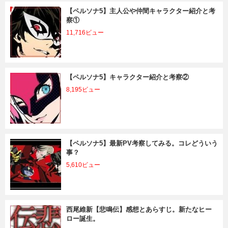
【ペルソナ5】主人公や仲間キャラクター紹介と考
察①
11,716ビュー
【ペルソナ5】キャラクター紹介と考察②
8,195ビュー
【ペルソナ5】最新PV考察してみる。コレどういう
事？
5,610ビュー
西尾維新【悲鳴伝】感想とあらすじ。新たなヒー
ロー誕生。