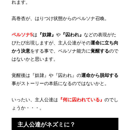
れます。
高巻杏が、はりつけ状態からのペルソナ召喚。
ペルソナ5
は
『奴隷』
や
『囚われ』
などの表現がた
びたび出現しますが、主人公達がその
運命に立ち向
かう決意
をする事で、ペルソナ能力に
覚醒する
ので
はないかと思います。
覚醒後は『奴隷』や『囚われ』の
運命から脱却する
事がストーリーの本筋になるのではないかと。
いったい、主人公達は
『何に囚われている』
のでし
ょうか・・・。
主人公達がネズミに？