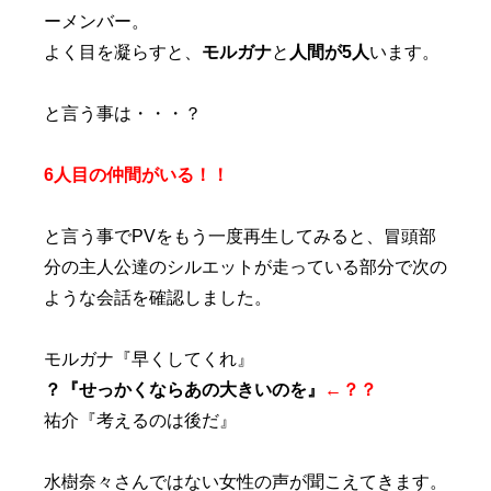
ーメンバー。
よく目を凝らすと、
モルガナ
と
人間が5人
います。
と言う事は・・・？
6人目の仲間がいる！！
と言う事でPVをもう一度再生してみると、冒頭部
分の主人公達のシルエットが走っている部分で次の
ような会話を確認しました。
モルガナ『早くしてくれ』
？『せっかくならあの大きいのを』
←？？
祐介『考えるのは後だ』
水樹奈々さんではない女性の声が聞こえてきます。