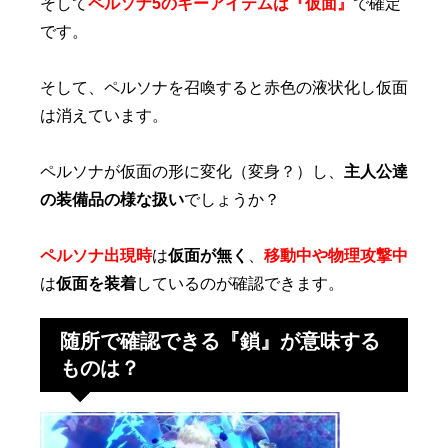
そして
ペルソナ5のキーアイテムは『仮面』
で確定
です。
そして、ペルソナを召喚すると赤色の液状化し仮面
は消えています。
ペルソナが仮面の形に変化（変身？）し、
主人公達
の装備品の様な扱い
でしょうか？
ペルソナ出現時
は
仮面が無く
、
移動中や物理攻撃中
は
仮面を装着
しているのが確認できます。
随所で確認できる『鎖』が意味する
ものは？