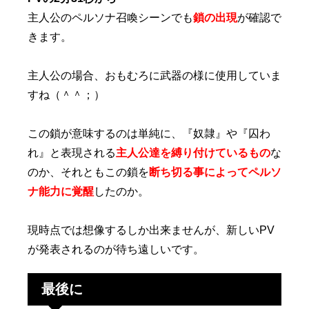
主人公のペルソナ召喚シーンでも
鎖の出現
が確認で
きます。
主人公の場合、おもむろに武器の様に使用していま
すね（＾＾；）
この鎖が意味するのは単純に、『奴隷』や『囚わ
れ』と表現される
主人公達を縛り付けているもの
な
のか、それともこの鎖を
断ち切る事によってペルソ
ナ能力に覚醒
したのか。
現時点では想像するしか出来ませんが、新しいPV
が発表されるのが待ち遠しいです。
最後に