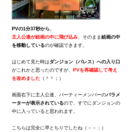
PVの1分37秒から
。
主人公達が絵画の中に飛び込み
、そのまま
絵画の中
を移動している
のが確認できます。
はじめて見た時は
ダンジョン（パレス）への入り口
がこれかと思ったのですが、
PVを再確認して考え
を改めました
（＾＾；）
画面右下に主人公達、パーティーメンバーの
パラメ
ーターが表示されている
ので、すでにダンジョンの
中に入っていると思われます。
こちらは完全に早とちりでしたね（－－；）