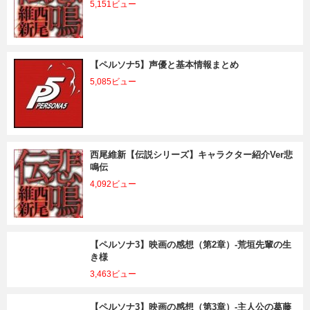
5,151ビュー
【ペルソナ5】声優と基本情報まとめ
5,085ビュー
西尾維新【伝説シリーズ】キャラクター紹介Ver悲
鳴伝
4,092ビュー
【ペルソナ3】映画の感想（第2章）-荒垣先輩の生
き様
3,463ビュー
【ペルソナ3】映画の感想（第3章）-主人公の葛藤