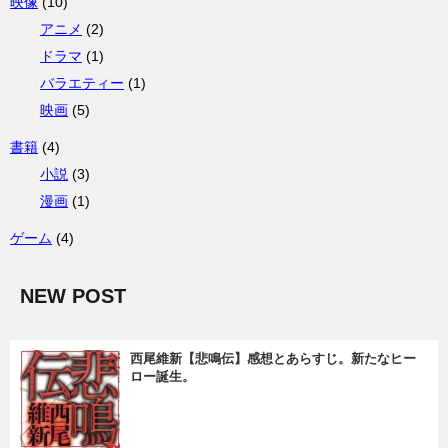
映像
(10)
アニメ
(2)
ドラマ
(1)
バラエティー
(1)
映画
(5)
書籍
(4)
小説
(3)
漫画
(1)
ゲーム
(4)
NEW POST
西尾維新【悲鳴伝】感想とあらすじ。新たなヒー
ロー誕生。