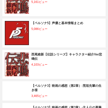
5,161ビュー
【ペルソナ5】声優と基本情報まとめ
5,086ビュー
西尾維新【伝説シリーズ】キャラクター紹介Ver悲
鳴伝
4,103ビュー
【ペルソナ3】映画の感想（第2章）-荒垣先輩の生
き様
3,465ビュー
【ペルソナ3】映画の感想（第3章）-主人公の葛藤