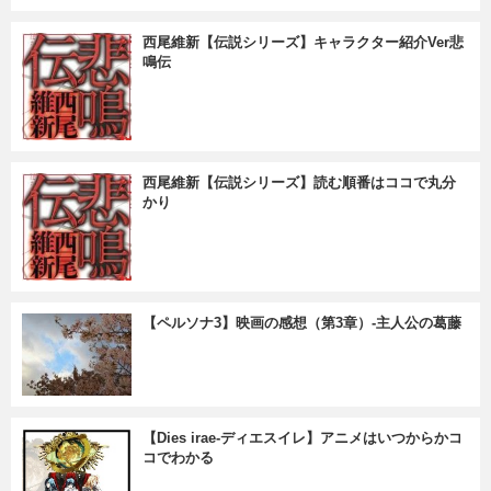
西尾維新【伝説シリーズ】キャラクター紹介Ver悲
鳴伝
西尾維新【伝説シリーズ】読む順番はココで丸分
かり
【ペルソナ3】映画の感想（第3章）-主人公の葛藤
【Dies irae-ディエスイレ】アニメはいつからかコ
コでわかる